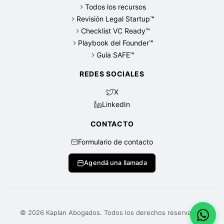
Todos los recursos
Revisión Legal Startup™
Checklist VC Ready™
Playbook del Founder™
Guía SAFE™
REDES SOCIALES
X
LinkedIn
CONTACTO
Formulario de contacto
Agendá una llamada
© 2026 Kaplan Abogados. Todos los derechos reservados.