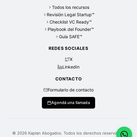
Todos los recursos
Revisión Legal Startup™
Checklist VC Ready™
Playbook del Founder™
Guía SAFE™
REDES SOCIALES
X
LinkedIn
CONTACTO
Formulario de contacto
Agendá una llamada
© 2026 Kaplan Abogados. Todos los derechos reservados.