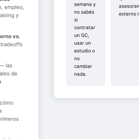
semana y
asesora
o, empleo,
no sabés
externo r
aising y
si
contratar
un GC,
erno vs.
usar un
tradeoffs
estudio o
no
— las
cambiar
ales de
nada.
a
cómo
a
primeros