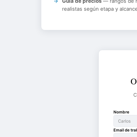
Guía de precios
— rangos de r
realistas según etapa y alcanc
O
C
Nombre
Email de tra