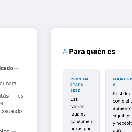
Para quién es
licado
—
e
CEOS EN
FOUNDER
or hora
ETAPA
A
SEED
Post-fund
itás
— los
Las
compleji
el
tareas
aumentó
 costando
legales
signific
consumen
y necesi
horas por
que
pico
—