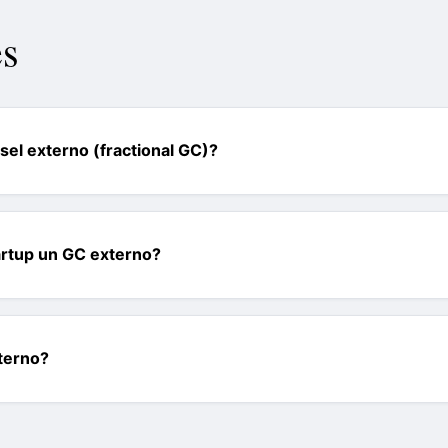
es
el externo (fractional GC)?
artup un GC externo?
terno?