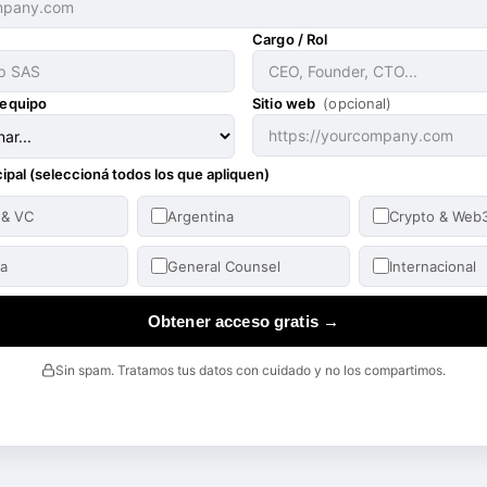
Cargo / Rol
 equipo
Sitio web
(opcional)
cipal (seleccioná todos los que apliquen)
 & VC
Argentina
Crypto & Web
ta
General Counsel
Internacional
Obtener acceso gratis →
Sin spam. Tratamos tus datos con cuidado y no los compartimos.